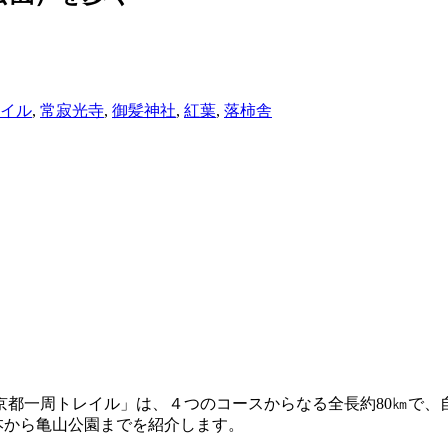
イル
,
常寂光寺
,
御髪神社
,
紅葉
,
落柿舎
京都一周トレイル」は、４つのコースからなる全長約80㎞で、
居本から亀山公園までを紹介します。