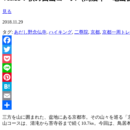
見る
2018.11.29
タグ:
あだし野念仏寺
,
ハイキング
,
二尊院
,
京都
,
京都一周トレ
Facebook
Twitter
Pocket
Line
Pinterest
Hatena
Email
共
三方を山に囲まれた、盆地にある京都市。その山々を巡る「
山コースは、清滝から苔寺谷まで続く10.7㎞。今回は、鳥
有