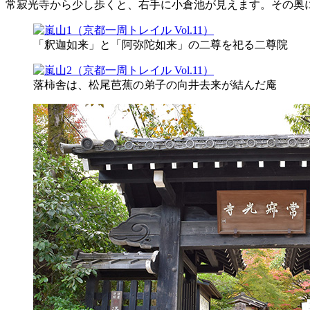
常寂光寺から少し歩くと、右手に小倉池が見えます。その奥
「釈迦如来」と「阿弥陀如来」の二尊を祀る二尊院
落柿舎は、松尾芭蕉の弟子の向井去来が結んだ庵