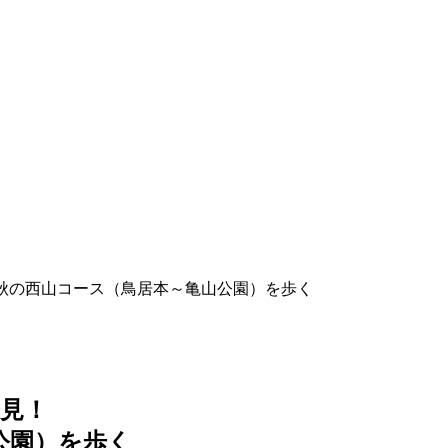
1：秋の西山コース（鳥居本～亀山公園）を歩く
発見！
山公園）を歩く