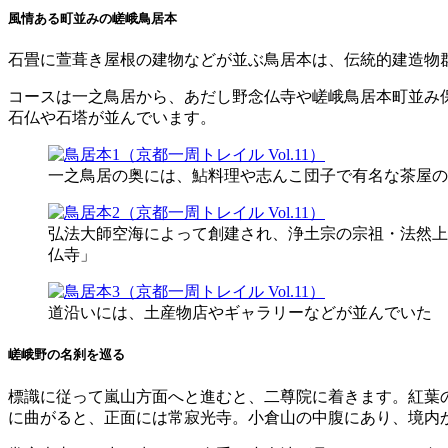
風情ある町並みの嵯峨鳥居本
石畳に萱葺き屋根の建物などが並ぶ鳥居本は、伝統的建造物
コースは一之鳥居から、あだし野念仏寺や嵯峨鳥居本町並み保
石仏や石塔が並んでいます。
一之鳥居の奥には、鮎料理や志んこ団子で有名な茶屋の
弘法大師空海によって創建され、浄土宗の宗祖・法然上
仏寺」
道沿いには、土産物店やギャラリーなどが並んでいた
嵯峨野の名刹を巡る
標識に従って嵐山方面へと進むと、二尊院に着きます。紅葉
に曲がると、正面には常寂光寺。小倉山の中腹にあり、境内