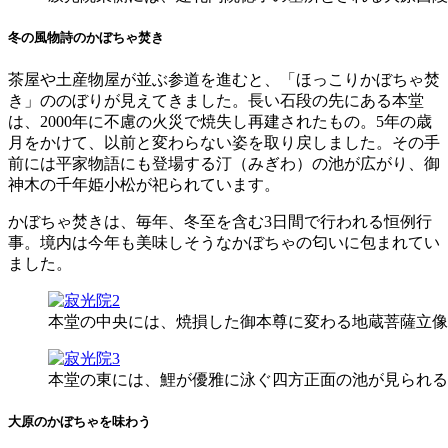
冬の風物詩のかぼちゃ焚き
茶屋や土産物屋が並ぶ参道を進むと、「ほっこりかぼちゃ焚
き」ののぼりが見えてきました。長い石段の先にある本堂
は、2000年に不慮の火災で焼失し再建されたもの。5年の歳
月をかけて、以前と変わらない姿を取り戻しました。その手
前には平家物語にも登場する汀（みぎわ）の池が広がり、御
神木の千年姫小松が祀られています。
かぼちゃ焚きは、毎年、冬至を含む3日間で行われる恒例行
事。境内は今年も美味しそうなかぼちゃの匂いに包まれてい
ました。
本堂の中央には、焼損した御本尊に変わる地蔵菩薩立像
本堂の東には、鯉が優雅に泳ぐ四方正面の池が見られる
大原のかぼちゃを味わう