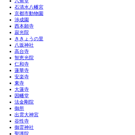
六角堂
石清水八幡宮
京都市動物園
渉成園
西本願寺
寂光院
ききょうの里
八坂神社
高台寺
智恵光院
仁和寺
蓮華寺
安楽寺
東寺
大蓮寺
因幡堂
法金剛院
御所
出雲大神宮
谷性寺
御霊神社
聖護院