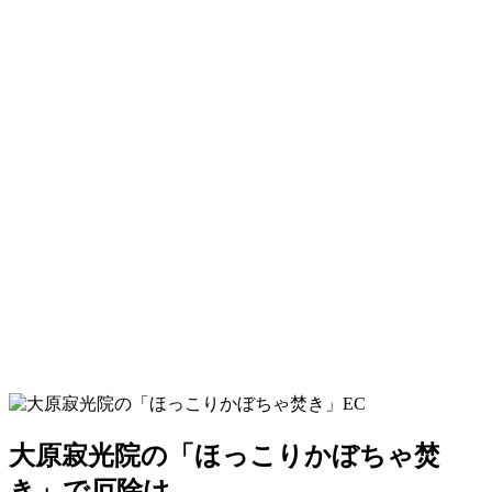
大原寂光院の「ほっこりかぼちゃ焚
き」で厄除け