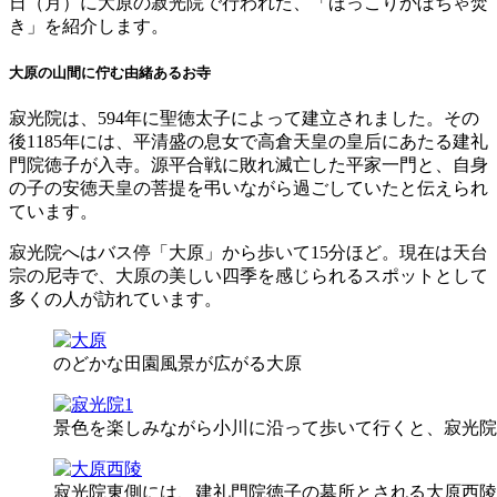
日（月）に大原の寂光院で行われた、「ほっこりかぼちゃ焚
き」を紹介します。
大原の山間に佇む由緒あるお寺
寂光院は、594年に聖徳太子によって建立されました。その
後1185年には、平清盛の息女で高倉天皇の皇后にあたる建礼
門院徳子が入寺。源平合戦に敗れ滅亡した平家一門と、自身
の子の安徳天皇の菩提を弔いながら過ごしていたと伝えられ
ています。
寂光院へはバス停「大原」から歩いて15分ほど。現在は天台
宗の尼寺で、大原の美しい四季を感じられるスポットとして
多くの人が訪れています。
のどかな田園風景が広がる大原
景色を楽しみながら小川に沿って歩いて行くと、寂光院
寂光院東側には、建礼門院徳子の墓所とされる大原西陵