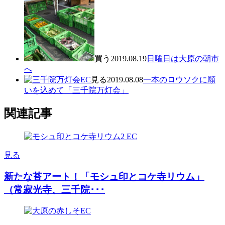
買う
2019.08.19
日曜日は大原の朝市
へ
見る
2019.08.08
一本のロウソクに願
いを込めて「三千院万灯会」
関連記事
見る
新たな苔アート！「モシュ印とコケ寺リウム」
（常寂光寺、三千院･･･