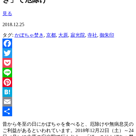
見る
2018.12.25
タグ:
かぼちゃ焚き
,
京都
,
大原
,
寂光院
,
寺社
,
御朱印
Facebook
Twitter
Pocket
Line
Pinterest
Hatena
Email
共
昔から冬至の日にかぼちゃを食べると、厄除けや無病息災の
ご利益があるといわれています。2018年12月22日（土）～24
有