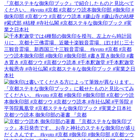
京都ツウ読本 御朱印部の著書 『京都