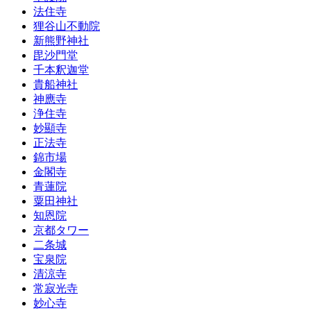
法住寺
狸谷山不動院
新熊野神社
毘沙門堂
千本釈迦堂
貴船神社
神應寺
浄住寺
妙顯寺
正法寺
錦市場
金閣寺
青蓮院
粟田神社
知恩院
京都タワー
二条城
宝泉院
清涼寺
常寂光寺
妙心寺