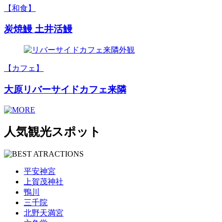
【和食】
炭焼鰻 土井活鰻
【カフェ】
大原リバーサイドカフェ来隣
人気観光スポット
平安神宮
上賀茂神社
鴨川
三千院
北野天満宮