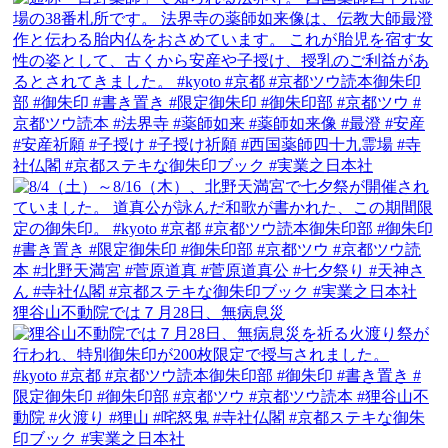
狸谷山不動院では７月28日、無病息災