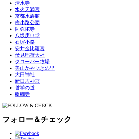
清水寺
水火天満宮
京都水族館
梅小路公園
阿弥陀寺
八坂庚申堂
石塀小路
安井金比羅宮
伏見稲荷大社
クローバー牧場
美山かやぶきの里
大田神社
新日吉神宮
哲学の道
醍醐寺
フォロー＆チェック