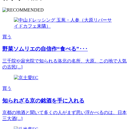
買う
野菜ソムリエの自信作“食べる”･･･
三千院や寂光院で知られる洛北の名所、大原。この地で人気
の古民[...]
買う
知られざる京の銘酒を手に入れる
京都の地酒と聞いて多くの人がまず思い浮かべるのは、日本
三大酒[...]