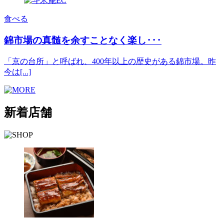
食べる
錦市場の真髄を余すことなく楽し･･･
「京の台所」と呼ばれ、400年以上の歴史がある錦市場。昨
今は[...]
新着店舗