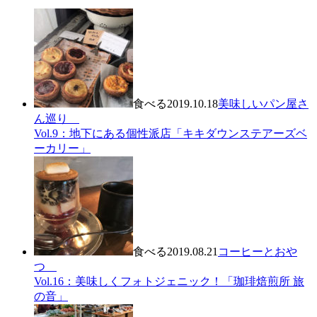
食べる
2019.10.18
美味しいパン屋さ
ん巡り
Vol.9：地下にある個性派店「キキダウンステアーズベ
ーカリー」
食べる
2019.08.21
コーヒーとおや
つ
Vol.16：美味しくフォトジェニック！「珈琲焙煎所 旅
の音」