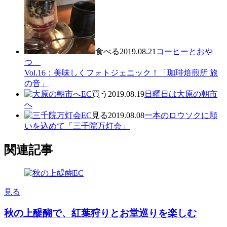
食べる
2019.08.21
コーヒーとおや
つ
Vol.16：美味しくフォトジェニック！「珈琲焙煎所 旅
の音」
買う
2019.08.19
日曜日は大原の朝市
へ
見る
2019.08.08
一本のロウソクに願
いを込めて「三千院万灯会」
関連記事
見る
秋の上醍醐で、紅葉狩りとお堂巡りを楽しむ