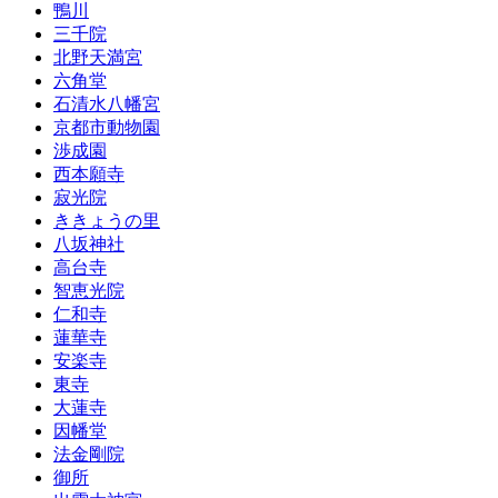
鴨川
三千院
北野天満宮
六角堂
石清水八幡宮
京都市動物園
渉成園
西本願寺
寂光院
ききょうの里
八坂神社
高台寺
智恵光院
仁和寺
蓮華寺
安楽寺
東寺
大蓮寺
因幡堂
法金剛院
御所