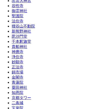
出雲大神宮
谷性寺
御霊神社
聖護院
法住寺
狸谷山不動院
新熊野神社
毘沙門堂
千本釈迦堂
貴船神社
神應寺
浄住寺
妙顯寺
正法寺
錦市場
金閣寺
青蓮院
粟田神社
知恩院
京都タワー
二条城
宝泉院