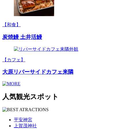
【和食】
炭焼鰻 土井活鰻
【カフェ】
大原リバーサイドカフェ来隣
人気観光スポット
平安神宮
上賀茂神社