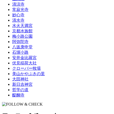
清涼寺
常寂光寺
妙心寺
清水寺
水火天満宮
京都水族館
梅小路公園
阿弥陀寺
八坂庚申堂
石塀小路
安井金比羅宮
伏見稲荷大社
クローバー牧場
美山かやぶきの里
大田神社
新日吉神宮
哲学の道
醍醐寺