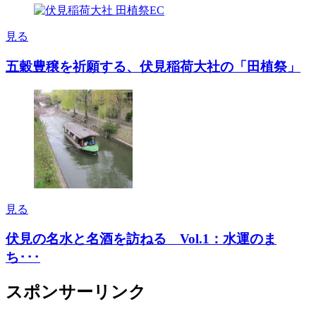
見る
五穀豊穣を祈願する、伏見稲荷大社の「田植祭」
見る
伏見の名水と名酒を訪ねる Vol.1：水運のま
ち･･･
スポンサーリンク