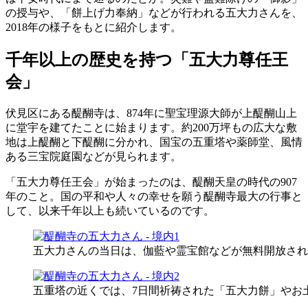
の授与や、「餅上げ力奉納」などが行われる五大力さんを、
2018年の様子をもとに紹介します。
千年以上の歴史を持つ「五大力尊任王
会」
伏見区にある醍醐寺は、874年に聖宝理源大師が上醍醐山上
に堂宇を建てたことに始まります。約200万坪もの広大な敷
地は上醍醐と下醍醐に分かれ、国宝の五重塔や薬師堂、風情
ある三宝院庭園などが見られます。
「五大力尊任王会」が始まったのは、醍醐天皇の時代の907
年のこと。国の平和や人々の幸せを願う醍醐寺最大の行事と
して、以来千年以上も続いているのです。
五大力さんの当日は、伽藍や霊宝館などが無料開放され
五重塔の近くでは、7日間祈祷された「五大力餅」やお