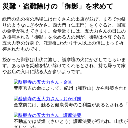
災難・盗難除けの「御影」を求めて
総門の先の桜の馬場にはたくさんの出店が並び、まるでお祭
りのようなにぎやかさ。西大門（仁王門）をくぐると、国宝
の金堂が見えてきます。金堂近くには、五大力さんの日にの
み授与される「御影」を求める人の列が。御影は本尊である
五大力尊の分身で、7日間にわたり千人以上の僧によって祈
祷されたものです。
授かった御影は山伏に渡し、護摩壇の火にかざしてもらいま
す。あらゆる災難を払い除けてくれるとされ、持ち帰って家
やお店の入口に貼る人が多いようです。
豊臣秀吉の命によって、紀州（和歌山）から移築された
金堂前には、触ると健康長寿のご利益があるとされる「
不動堂では柴燈（さいとう）護摩法要が行われ、山伏が
ざしていた