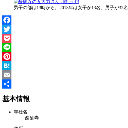
男子の部は13時から。2018年は女子が13名、男子が32
Facebook
Twitter
Pocket
Line
Pinterest
Hatena
Email
共
基本情報
有
寺社名
醍醐寺