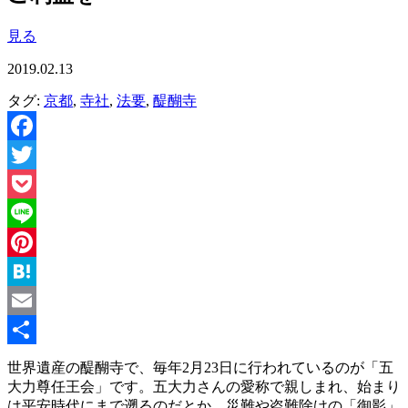
見る
2019.02.13
タグ:
京都
,
寺社
,
法要
,
醍醐寺
Facebook
Twitter
Pocket
Line
Pinterest
Hatena
Email
共
世界遺産の醍醐寺で、毎年2月23日に行われているのが「五
大力尊任王会」です。五大力さんの愛称で親しまれ、始まり
有
は平安時代にまで遡るのだとか。災難や盗難除けの「御影」