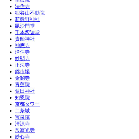
法住寺
狸谷山不動院
新熊野神社
毘沙門堂
千本釈迦堂
貴船神社
神應寺
浄住寺
妙顯寺
正法寺
錦市場
金閣寺
青蓮院
粟田神社
知恩院
京都タワー
二条城
宝泉院
清涼寺
常寂光寺
妙心寺