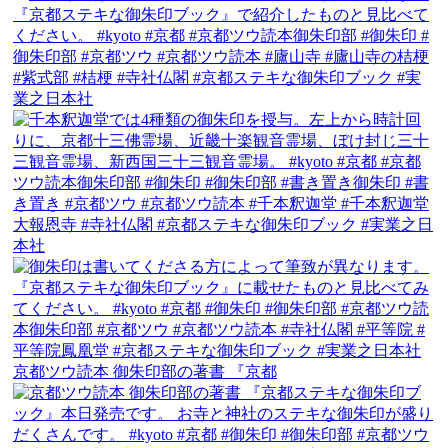
京都ツウ読本 御朱印部の著書 『京都