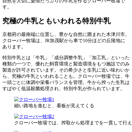
自然を大切に愛情たっぷりの牛乳を作るクローバー牧場で
す。
究極の牛乳ともいわれる特別牛乳
京都府の最南端に位置し、豊かな自然に囲まれた木津川市。
クローバー牧場は、JR加茂駅から車で10分ほどの丘陵地に
あります。
特別牛乳とは「牛乳」「成分調整牛乳」「加工乳」といった
種類の一つで、優れた飼育環境と製造環境をもつ施設でのみ
製造が許可されています。その希少さと生乳に近い味わいか
ら、究極の牛乳といわれることも。クローバー牧場では、牛
一頭ごとに体調や栄養バランスを管理。牛から搾った生乳は
すばやく低温殺菌処理され、特別牛乳が作られています。
細い路地を進むと、看板が見えてくる
クローバー牧場では、搾取から処理までを一貫して行え