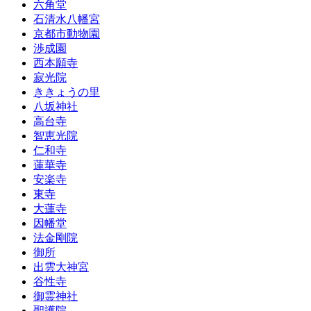
六角堂
石清水八幡宮
京都市動物園
渉成園
西本願寺
寂光院
ききょうの里
八坂神社
高台寺
智恵光院
仁和寺
蓮華寺
安楽寺
東寺
大蓮寺
因幡堂
法金剛院
御所
出雲大神宮
谷性寺
御霊神社
聖護院