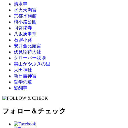
清水寺
水火天満宮
京都水族館
梅小路公園
阿弥陀寺
八坂庚申堂
石塀小路
安井金比羅宮
伏見稲荷大社
クローバー牧場
美山かやぶきの里
大田神社
新日吉神宮
哲学の道
醍醐寺
フォロー＆チェック