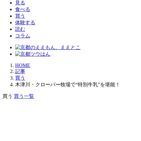
見る
食べる
買う
体験する
読む
コラム
HOME
記事
買う
木津川・クローバー牧場で“特別牛乳”を堪能！
買う
買う一覧