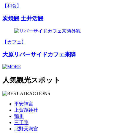
【和食】
炭焼鰻 土井活鰻
【カフェ】
大原リバーサイドカフェ来隣
人気観光スポット
平安神宮
上賀茂神社
鴨川
三千院
北野天満宮