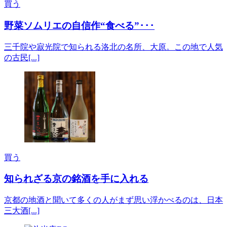
買う
野菜ソムリエの自信作“食べる”･･･
三千院や寂光院で知られる洛北の名所、大原。この地で人気
の古民[...]
買う
知られざる京の銘酒を手に入れる
京都の地酒と聞いて多くの人がまず思い浮かべるのは、日本
三大酒[...]