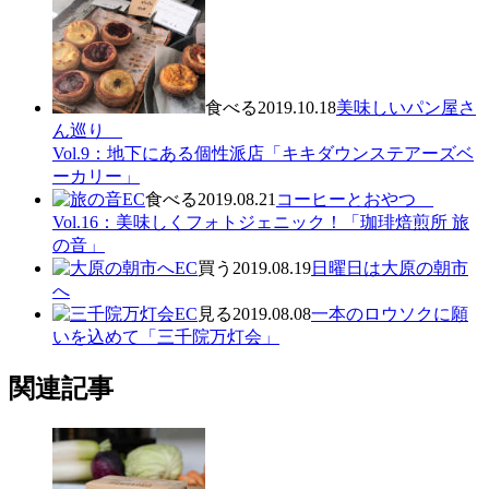
食べる
2019.10.18
美味しいパン屋さ
ん巡り
Vol.9：地下にある個性派店「キキダウンステアーズベ
ーカリー」
食べる
2019.08.21
コーヒーとおやつ
Vol.16：美味しくフォトジェニック！「珈琲焙煎所 旅
の音」
買う
2019.08.19
日曜日は大原の朝市
へ
見る
2019.08.08
一本のロウソクに願
いを込めて「三千院万灯会」
関連記事