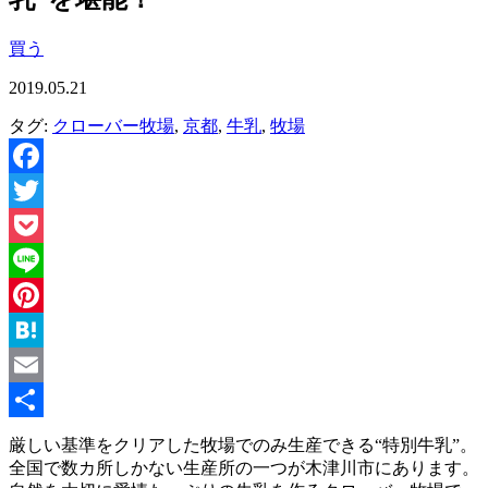
買う
2019.05.21
タグ:
クローバー牧場
,
京都
,
牛乳
,
牧場
Facebook
Twitter
Pocket
Line
Pinterest
Hatena
Email
共
厳しい基準をクリアした牧場でのみ生産できる“特別牛乳”。
全国で数カ所しかない生産所の一つが木津川市にあります。
有