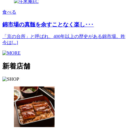
食べる
錦市場の真髄を余すことなく楽し･･･
「京の台所」と呼ばれ、400年以上の歴史がある錦市場。昨
今は[...]
新着店舗