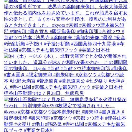
狸谷山不動院では７月28日、無病息災