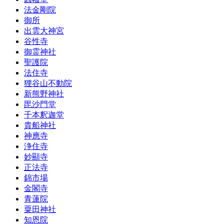
法金剛院
御所
出雲大神宮
谷性寺
御霊神社
聖護院
法住寺
狸谷山不動院
新熊野神社
毘沙門堂
千本釈迦堂
貴船神社
神應寺
浄住寺
妙顯寺
正法寺
錦市場
金閣寺
青蓮院
粟田神社
知恩院