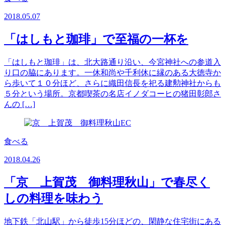
2018.05.07
「はしもと珈琲」で至福の一杯を
「はしもと珈琲」は、北大路通り沿い、今宮神社への参道入
り口の脇にあります。一休和尚や千利休に縁のある大徳寺か
ら歩いて１０分ほど、さらに織田信長を祀る建勲神社からも
５分という場所。京都喫茶の名店イノダコーヒの猪田彰郎さ
んの […]
食べる
2018.04.26
「京 上賀茂 御料理秋山」で春尽く
しの料理を味わう
地下鉄「北山駅」から徒歩15分ほどの、閑静な住宅街にある