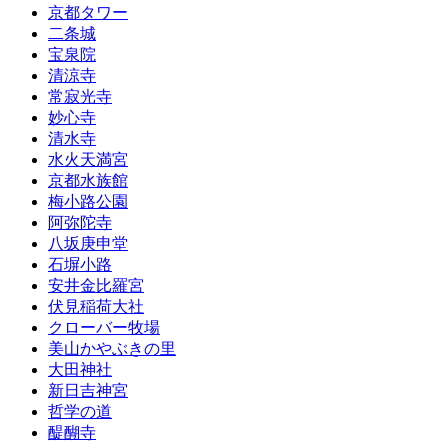
京都タワー
二条城
宝泉院
清涼寺
常寂光寺
妙心寺
清水寺
水火天満宮
京都水族館
梅小路公園
阿弥陀寺
八坂庚申堂
石塀小路
安井金比羅宮
伏見稲荷大社
クローバー牧場
美山かやぶきの里
大田神社
新日吉神宮
哲学の道
醍醐寺