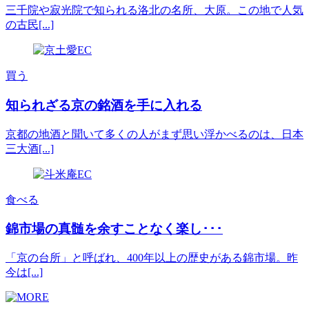
三千院や寂光院で知られる洛北の名所、大原。この地で人気
の古民[...]
買う
知られざる京の銘酒を手に入れる
京都の地酒と聞いて多くの人がまず思い浮かべるのは、日本
三大酒[...]
食べる
錦市場の真髄を余すことなく楽し･･･
「京の台所」と呼ばれ、400年以上の歴史がある錦市場。昨
今は[...]