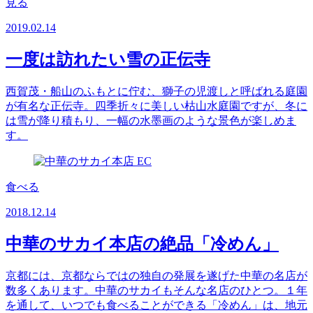
見る
2019.02.14
一度は訪れたい雪の正伝寺
西賀茂・船山のふもとに佇む、獅子の児渡しと呼ばれる庭園
が有名な正伝寺。四季折々に美しい枯山水庭園ですが、冬に
は雪が降り積もり、一幅の水墨画のような景色が楽しめま
す。
食べる
2018.12.14
中華のサカイ本店の絶品「冷めん」
京都には、京都ならではの独自の発展を遂げた中華の名店が
数多くあります。中華のサカイもそんな名店のひとつ。１年
を通して、いつでも食べることができる「冷めん」は、地元