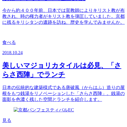
今から約４００年前、日本では宣教師によりキリスト教が布
教され、時の権力者がキリスト教を弾圧していました。京都
に残るキリシタンの遺跡を訪ね、歴史を学んでみませんか。
食べる
2018.10.24
美しいマジョリカタイルは必見、「さ
らさ西陣」でランチ
日本の伝統的な建築様式である唐破風（からはふ）造りの屋
根をもつ銭湯をリノベーションした「さらさ西陣」。銭湯の
面影を色濃く残した空間とランチを紹介します。
見る