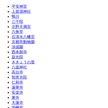
平安神宮
上賀茂神社
鴨川
三千院
北野天満宮
六角堂
石清水八幡宮
京都市動物園
渉成園
西本願寺
寂光院
ききょうの里
八坂神社
高台寺
智恵光院
仁和寺
蓮華寺
安楽寺
東寺
大蓮寺
因幡堂