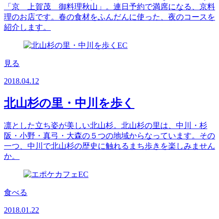
「京 上賀茂 御料理秋山」。連日予約で満席になる、京料
理のお店です。春の食材をふんだんに使った、夜のコースを
紹介します。
見る
2018.04.12
北山杉の里・中川を歩く
凛とした立ち姿が美しい北山杉。北山杉の里は、中川・杉
阪・小野・真弓・大森の５つの地域からなっています。その
一つ、中川で北山杉の歴史に触れるまち歩きを楽しみません
か。
食べる
2018.01.22