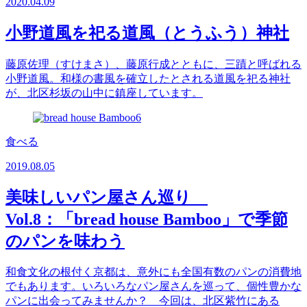
2020.04.09
小野道風を祀る道風（とうふう）神社
藤原佐理（すけまさ）、藤原行成とともに、三蹟と呼ばれる
小野道風。和様の書風を確立したとされる道風を祀る神社
が、北区杉坂の山中に鎮座しています。
食べる
2019.08.05
美味しいパン屋さん巡り
Vol.8：「bread house Bamboo」で季節
のパンを味わう
和食文化の根付く京都は、意外にも全国有数のパンの消費地
でもあります。いろいろなパン屋さんを巡って、個性豊かな
パンに出会ってみませんか？ 今回は、北区紫竹にある