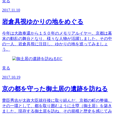
見る
2017.11.10
岩倉具視ゆかりの地をめぐる
今年は大政奉還から１５０年のメモリアルイヤー。京都は幕
末の動乱の舞台となり、様々な人物が活躍しました。その中
の一人、岩倉具視に注目し、ゆかりの地を巡ってみましょ
う。
見る
2017.10.19
京の都を守った御土居の遺跡を訪ねる
豊臣秀吉が太政大臣就任後に取り組んだ、京都の町の整備。
その一環として、都を取り囲むように土塁（御土居）を築き
ました。現存する御土居を訪ね、その規模と歴史を感じてみ