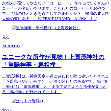
京都人が愛してやまない「コーヒー」。市内にはたくさんの
コーヒーの名店があります。こだわりのコーヒーとおやつ
で、至福のひとときを過ごしてみませんか？ 鴨川の北大路
大橋の東にある、「WIFE&HUSBAND」を紹介し […]
見る
2018.09.05
ユニークな所作が見物！上賀茂神社の
「重陽神事・烏相撲」
上賀茂神社は、神武天皇が道に迷われた際に導いたとされる
「八咫烏（やたがらす）」と深く関わりのある神社。毎年9
月9日には「重陽神事」と、まるで烏のような所作が見られ
る「烏相撲」が行われています。
食べる