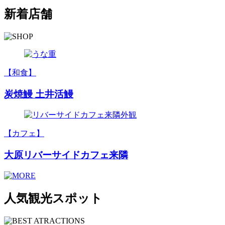
新着店舗
【和食】
炭焼鰻 土井活鰻
【カフェ】
大原リバーサイドカフェ来隣
人気観光スポット