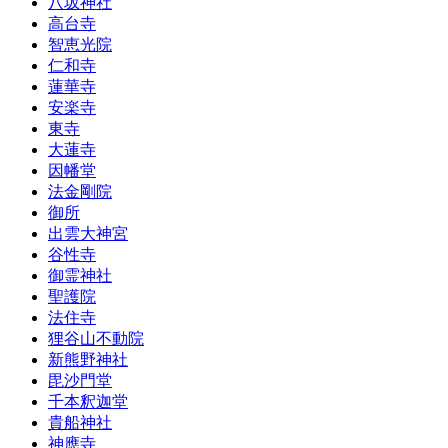
八坂神社
高台寺
智恵光院
仁和寺
蓮華寺
安楽寺
東寺
大蓮寺
因幡堂
法金剛院
御所
出雲大神宮
谷性寺
御霊神社
聖護院
法住寺
狸谷山不動院
新熊野神社
毘沙門堂
千本釈迦堂
貴船神社
神應寺