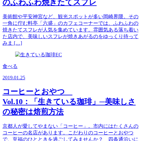
のふわふわ焼きたてスフレ
美術館や平安神宮など、観光スポットが多い岡崎界隈。その
一角に佇む料亭「六盛」のカフェコーナーでは、ふわふわの
焼きたてスフレが人気を集めています。雰囲気ある落ち着い
た店内で、美味しいスフレが焼きあがるのをゆっくり待って
みま […]
食べる
2019.01.25
コーヒーとおやつ
Vol.10：「生きている珈琲」─美味しさ
の秘密は焙煎方法
京都人が愛してやまない「コーヒー」。市内にはたくさんの
コーヒーの名店があります。こだわりのコーヒーとおやつ
で、至福のひとときを過ごしてみませんか？ 四条通沿いに