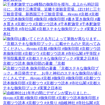
京都ツウ読本 御朱印部の著書 『京都