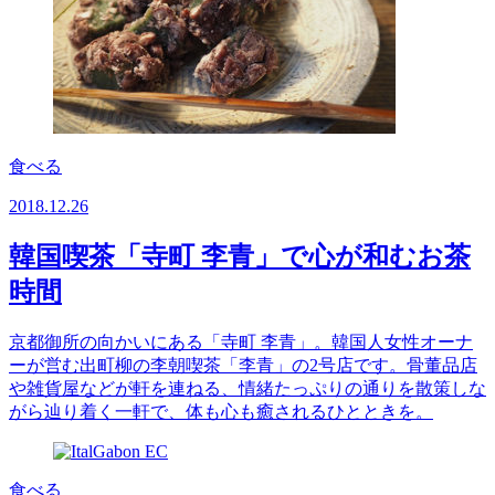
食べる
2018.12.26
韓国喫茶「寺町 李青」で心が和むお茶
時間
京都御所の向かいにある「寺町 李青」。韓国人女性オーナ
ーが営む出町柳の李朝喫茶「李青」の2号店です。骨董品店
や雑貨屋などが軒を連ねる、情緒たっぷりの通りを散策しな
がら辿り着く一軒で、体も心も癒されるひとときを。
食べる