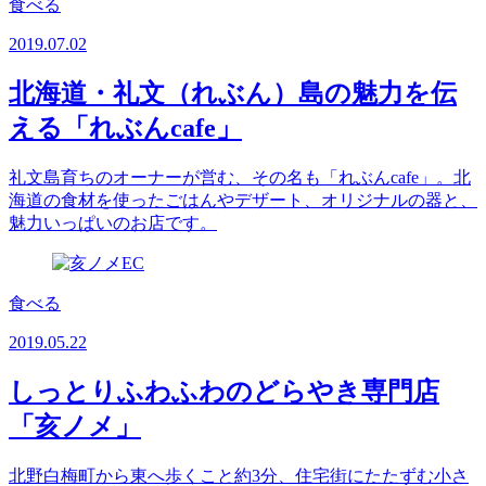
食べる
2019.07.02
北海道・礼文（れぶん）島の魅力を伝
える「れぶんcafe」
礼文島育ちのオーナーが営む、その名も「れぶんcafe」。北
海道の食材を使ったごはんやデザート、オリジナルの器と、
魅力いっぱいのお店です。
食べる
2019.05.22
しっとりふわふわのどらやき専門店
「亥ノメ」
北野白梅町から東へ歩くこと約3分、住宅街にたたずむ小さ