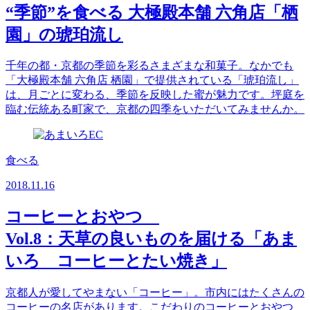
“季節”を食べる 大極殿本舗 六角店「栖
園」の琥珀流し
千年の都・京都の季節を彩るさまざまな和菓子。なかでも
「大極殿本舗 六角店 栖園」で提供されている「琥珀流し」
は、月ごとに変わる、季節を反映した蜜が魅力です。坪庭を
臨む伝統ある町家で、京都の四季をいただいてみませんか。
食べる
2018.11.16
コーヒーとおやつ
Vol.8：天草の良いものを届ける「あま
いろ コーヒーとたい焼き」
京都人が愛してやまない「コーヒー」。市内にはたくさんの
コーヒーの名店があります。こだわりのコーヒーとおやつ