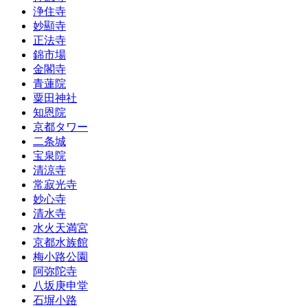
浄住寺
妙顯寺
正法寺
錦市場
金閣寺
青蓮院
粟田神社
知恩院
京都タワー
二条城
宝泉院
清涼寺
常寂光寺
妙心寺
清水寺
水火天満宮
京都水族館
梅小路公園
阿弥陀寺
八坂庚申堂
石塀小路