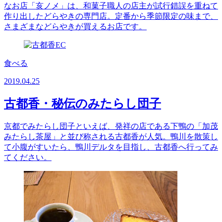
なお店「亥ノメ」は、和菓子職人の店主が試行錯誤を重ねて
作り出したどらやきの専門店。定番から季節限定の味まで、
さまざまなどらやきが買えるお店です。
食べる
2019.04.25
古都香・秘伝のみたらし団子
京都でみたらし団子といえば、発祥の店である下鴨の「加茂
みたらし茶屋」と並び称される古都香が人気。鴨川を散策し
て小腹がすいたら、鴨川デルタを目指し、古都香へ行ってみ
てください。