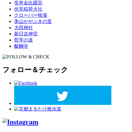
安井金比羅宮
伏見稲荷大社
クローバー牧場
美山かやぶきの里
大田神社
新日吉神宮
哲学の道
醍醐寺
フォロー＆チェック