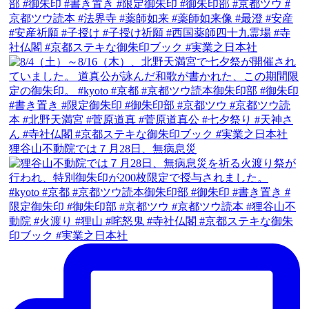
狸谷山不動院では７月28日、無病息災