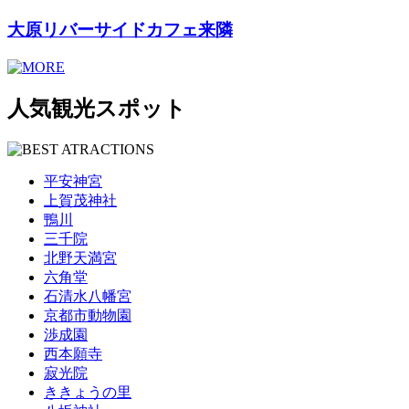
大原リバーサイドカフェ来隣
人気観光スポット
平安神宮
上賀茂神社
鴨川
三千院
北野天満宮
六角堂
石清水八幡宮
京都市動物園
渉成園
西本願寺
寂光院
ききょうの里