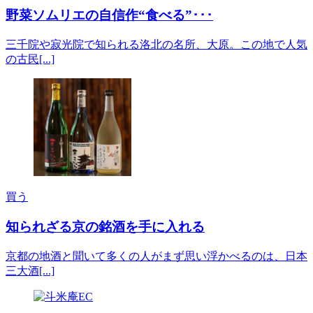
野菜ソムリエの自信作“食べる”･･･
三千院や寂光院で知られる洛北の名所、大原。この地で人気
の古民[...]
買う
知られざる京の銘酒を手に入れる
京都の地酒と聞いて多くの人がまず思い浮かべるのは、日本
三大酒[...]