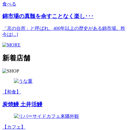
食べる
錦市場の真髄を余すことなく楽し･･･
「京の台所」と呼ばれ、400年以上の歴史がある錦市場。昨
今は[...]
新着店舗
【和食】
炭焼鰻 土井活鰻
【カフェ】