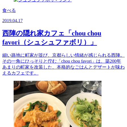
食べる
2019.04.17
西陣の隠れ家カフェ「chou chou
favori（シュシュファボリ）」
細い路地に町家が並び、京都らしい情緒が感じられる西陣。
その一角にひっそりと佇む「chou chou favori」は、築200年
あまりの町家を改装した、本格的なごはんとデザートが味わ
えるカフェです。