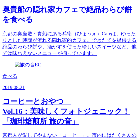
奥貴船の隠れ家カフェで絶品わらび餅
を食べる
京都の奥座敷・貴船にある兵衛（ひょうえ）Cafeは、ゆった
りとした時間が流れる隠れ家的カフェ。できたてを提供する
絶品のわらび餅や、酒かすを使った珍しいスイーツなど、他
では味わえないメニューが揃っています。
食べる
2019.08.21
コーヒーとおやつ
Vol.16：美味しくフォトジェニック！
「珈琲焙煎所 旅の音」
京都人が愛してやまない「コーヒー」。市内にはたくさんの