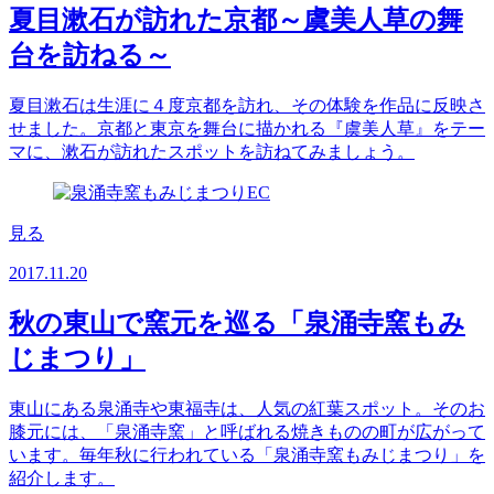
夏目漱石が訪れた京都～虞美人草の舞
台を訪ねる～
夏目漱石は生涯に４度京都を訪れ、その体験を作品に反映さ
せました。京都と東京を舞台に描かれる『虞美人草』をテー
マに、漱石が訪れたスポットを訪ねてみましょう。
見る
2017.11.20
秋の東山で窯元を巡る「泉涌寺窯もみ
じまつり」
東山にある泉涌寺や東福寺は、人気の紅葉スポット。そのお
膝元には、「泉涌寺窯」と呼ばれる焼きものの町が広がって
います。毎年秋に行われている「泉涌寺窯もみじまつり」を
紹介します。