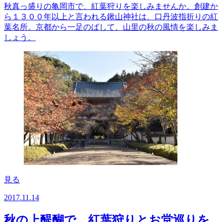
秋真っ盛りの亀岡市で、紅葉狩りを楽しみませんか。創建か
ら１３００年以上と言われる鍬山神社は、口丹波指折りの紅
葉名所。京都から一足のばして、山里の秋の風情を楽しみま
しょう。
見る
2017.11.14
秋の上醍醐で、紅葉狩りとお堂巡りを