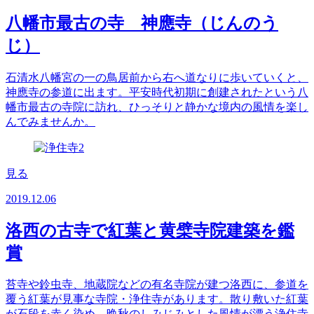
八幡市最古の寺 神應寺（じんのう
じ）
石清水八幡宮の一の鳥居前から右へ道なりに歩いていくと、
神應寺の参道に出ます。平安時代初期に創建されたという八
幡市最古の寺院に訪れ、ひっそりと静かな境内の風情を楽し
んでみませんか。
見る
2019.12.06
洛西の古寺で紅葉と黄檗寺院建築を鑑
賞
苔寺や鈴虫寺、地蔵院などの有名寺院が建つ洛西に、参道を
覆う紅葉が見事な寺院・浄住寺があります。散り敷いた紅葉
が石段を赤く染め、晩秋のしみじみとした風情が漂う浄住寺