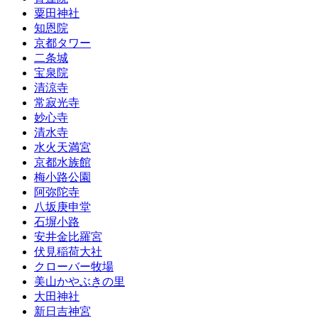
粟田神社
知恩院
京都タワー
二条城
宝泉院
清涼寺
常寂光寺
妙心寺
清水寺
水火天満宮
京都水族館
梅小路公園
阿弥陀寺
八坂庚申堂
石塀小路
安井金比羅宮
伏見稲荷大社
クローバー牧場
美山かやぶきの里
大田神社
新日吉神宮