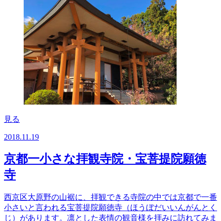
見る
2018.11.19
京都一小さな拝観寺院・宝菩提院願徳
寺
西京区大原野の山裾に、拝観できる寺院の中では京都で一番
小さいと言われる宝菩提院願徳寺（ほうぼだいいんがんとく
じ）があります。凛とした表情の観音様を拝みに訪れてみま