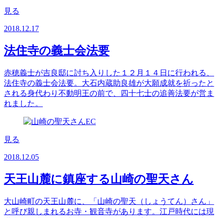
見る
2018.12.17
法住寺の義士会法要
赤穂義士が吉良邸に討ち入りした１２月１４日に行われる、
法住寺の義士会法要。大石内蔵助良雄が大願成就を祈ったと
される身代わり不動明王の前で、四十七士の追善法要が営ま
れました。
見る
2018.12.05
天王山麓に鎮座する山崎の聖天さん
大山崎町の天王山麓に、「山崎の聖天（しょうてん）さん」
と呼び親しまれるお寺・観音寺があります。江戸時代には現