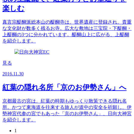
楽しむ
真言宗醍醐派総本山の醍醐寺は、世界遺産に登録され、貴重
な文化財が数多く残るお寺。広大な敷地は三宝院・下醍醐・
上醍醐の3つに分かれています。醍醐山上に広がる、上醍醐
を紹介します。
見る
2016.11.30
紅葉の隠れ名所「京のお伊勢さん」へ
京都最古の宮は、紅葉の時期もゆっくり散策できる隠れ名
所。かつて東海道を往来する旅人が道中の安全を祈願し、伊
勢神宮代参の宮でもあった「京のお伊勢さん」、日向大神宮
を紹介します。
1