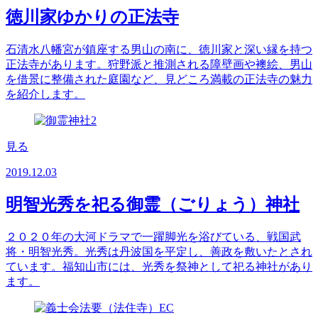
徳川家ゆかりの正法寺
石清水八幡宮が鎮座する男山の南に、徳川家と深い縁を持つ
正法寺があります。狩野派と推測される障壁画や襖絵、男山
を借景に整備された庭園など、見どころ満載の正法寺の魅力
を紹介します。
見る
2019.12.03
明智光秀を祀る御霊（ごりょう）神社
２０２０年の大河ドラマで一躍脚光を浴びている、戦国武
将・明智光秀。光秀は丹波国を平定し、善政を敷いたとされ
ています。福知山市には、光秀を祭神として祀る神社があり
ます。