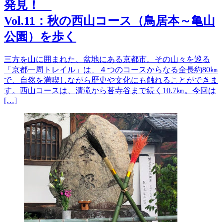
発見！
Vol.11：秋の西山コース（鳥居本～亀山
公園）を歩く
三方を山に囲まれた、盆地にある京都市。その山々を巡る
「京都一周トレイル」は、４つのコースからなる全長約80㎞
で、自然を満喫しながら歴史や文化にも触れることができま
す。西山コースは、清滝から苔寺谷まで続く10.7㎞。今回は
[…]