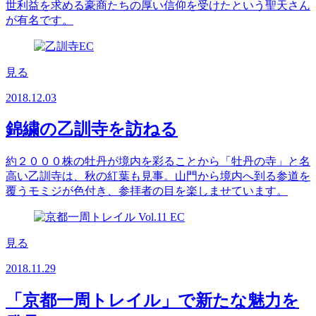
世利益を求める豪商たちの厚い信仰を受けたという聖天さん
が有名です。
見る
2018.12.03
錦繍の乙訓寺を訪ねる
約２０００株の牡丹が境内を彩ることから「牡丹の寺」と名
高い乙訓寺は、秋の紅葉も見事。山門から境内へ到る参道を
覆うモミジが色付き、参拝者の目を楽しませています。
見る
2018.11.29
「京都一周トレイル」で新たな魅力を