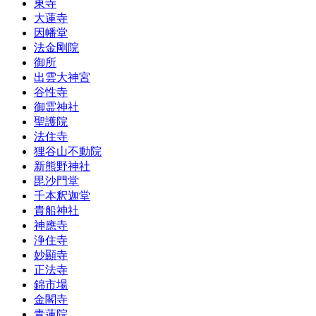
東寺
大蓮寺
因幡堂
法金剛院
御所
出雲大神宮
谷性寺
御霊神社
聖護院
法住寺
狸谷山不動院
新熊野神社
毘沙門堂
千本釈迦堂
貴船神社
神應寺
浄住寺
妙顯寺
正法寺
錦市場
金閣寺
青蓮院