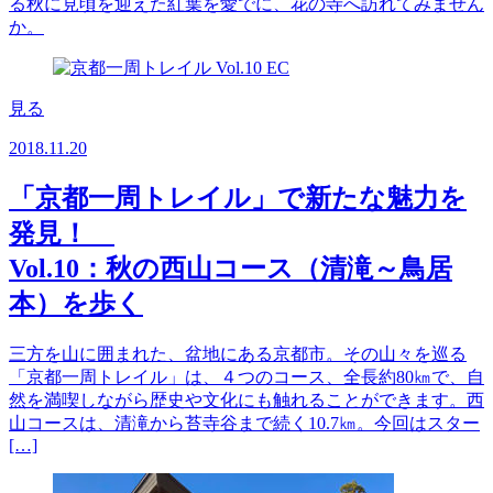
る秋に見頃を迎えた紅葉を愛でに、花の寺へ訪れてみません
か。
見る
2018.11.20
「京都一周トレイル」で新たな魅力を
発見！
Vol.10：秋の西山コース（清滝～鳥居
本）を歩く
三方を山に囲まれた、盆地にある京都市。その山々を巡る
「京都一周トレイル」は、４つのコース、全長約80㎞で、自
然を満喫しながら歴史や文化にも触れることができます。西
山コースは、清滝から苔寺谷まで続く10.7㎞。今回はスター
[…]