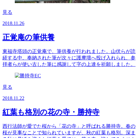
見る
2018.11.26
正覚庵の筆供養
東福寺塔頭の正覚庵で、筆供養が行われました。山伏らが読
経する中、奉納された筆が次々に護摩壇へ投げ入れられ、参
拝者らが使い古した筆に感謝して字の上達を祈願しました。
見る
2018.11.22
紅葉も格別の花の寺・勝持寺
西行法師が愛でた桜から「花の寺」と呼ばれる勝持寺。春の
桜が見事なことで知られていますが、秋の紅葉も格別。深ま