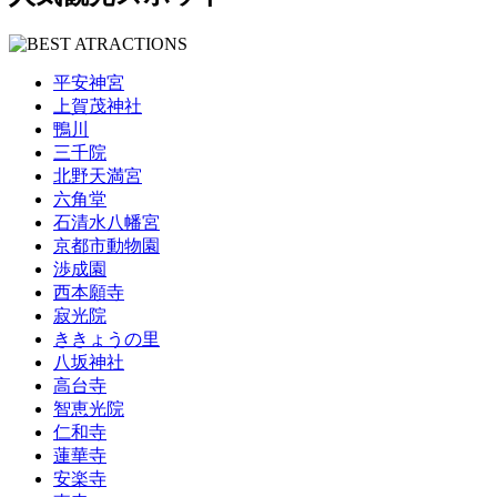
平安神宮
上賀茂神社
鴨川
三千院
北野天満宮
六角堂
石清水八幡宮
京都市動物園
渉成園
西本願寺
寂光院
ききょうの里
八坂神社
高台寺
智恵光院
仁和寺
蓮華寺
安楽寺