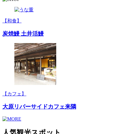
【和食】
炭焼鰻 土井活鰻
【カフェ】
大原リバーサイドカフェ来隣
人気観光スポット